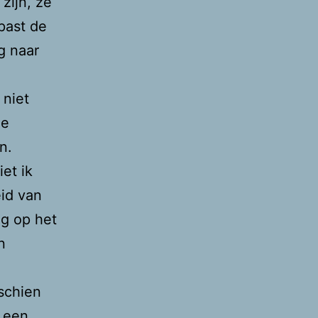
zijn, ze
past de
g naar
 niet
de
n.
et ik
eid van
g op het
n
schien
a een