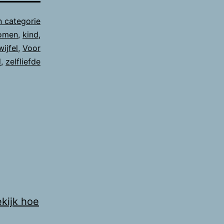
 categorie
komen
,
kind
,
wijfel
,
Voor
d
,
zelfliefde
kijk hoe