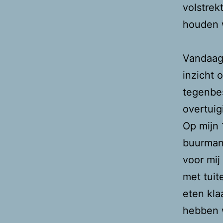
volstrekt
houden w
Vandaag 
inzicht 
tegenbes
overtuig
Op mijn 
buurman 
voor mij
met tuit
eten kla
hebben 