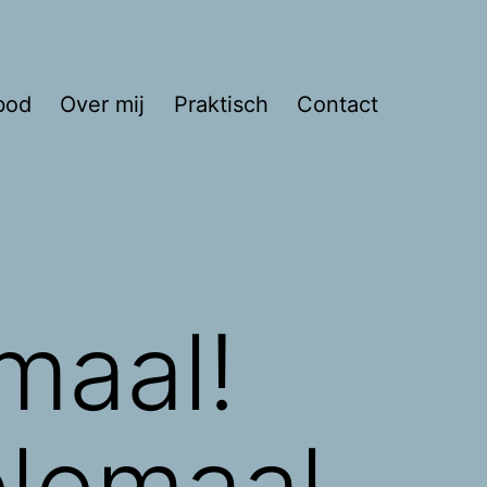
bod
Over mij
Praktisch
Contact
maal!
lemaal