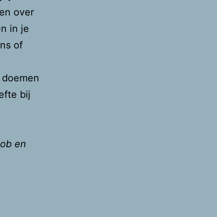
gen over
n in je
ens of
an doemen
fte bij
Bob en