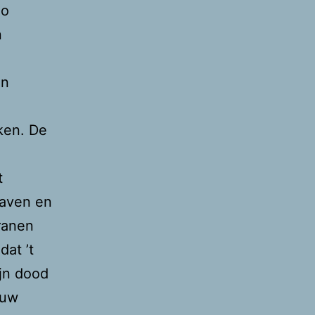
Zo
n
en
ken. De
t
haven en
tranen
dat ’t
ijn dood
euw