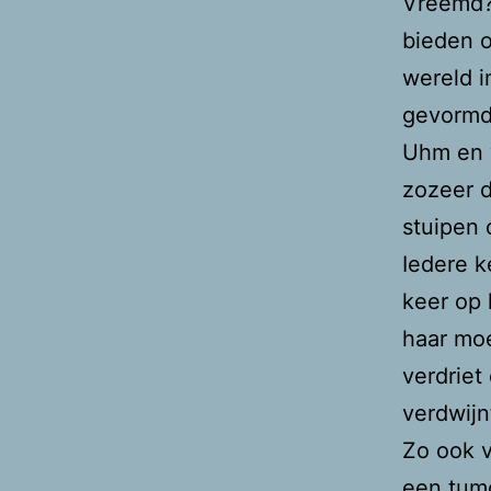
Vreemd?
bieden o
wereld i
gevormd
Uhm en w
zozeer d
stuipen 
Iedere k
keer op 
haar mo
verdriet
verdwijn
Zo ook 
een tumo