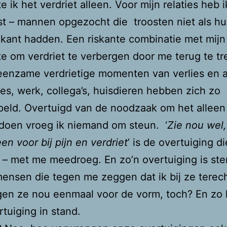
e ik het verdriet alleen. Voor mijn relaties heb i
t – mannen opgezocht die troosten niet als h
 kant hadden. Een riskante combinatie met mijn
 om verdriet te verbergen door me terug te tr
eenzame verdrietige momenten van verlies en 
des, werk, collega’s, huisdieren hebben zich zo
eld. Overtuigd van de noodzaak om het alleen
doen vroeg ik niemand om steun. ‘
Zie nou wel, 
leen voor bij pijn en verdriet
’ is de overtuiging di
– met me meedroeg. En zo’n overtuiging is ste
mensen die tegen me zeggen dat ik bij ze terec
en ze nou eenmaal voor de vorm, toch? En zo h
rtuiging in stand.