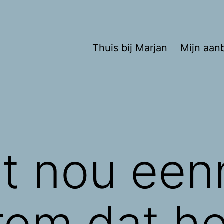
Thuis bij Marjan
Mijn aan
et nou een
rom dat he