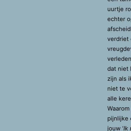
uurtje r
echter o
afscheid
verdriet
vreugdev
verleden
dat niet
zijn als
niet te 
alle ker
Waarom i
pijnlijk
jouw ‘
Ik