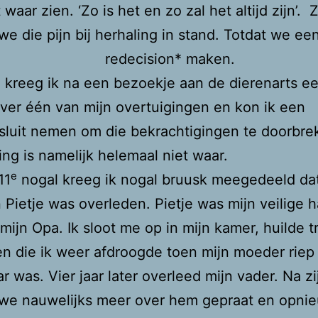
 waar zien. ‘Zo is het en zo zal het altijd zijn’. 
e die pijn bij herhaling in stand. Totdat we ee
redecision* maken.
kreeg ik na een bezoekje aan de dierenarts e
over één van mijn overtuigingen en kon ik een
luit nemen om die bekrachtigingen te doorbre
ing is namelijk helemaal niet waar.
e
11
nogal kreeg ik nogal bruusk meegedeeld da
Pietje was overleden. Pietje was mijn veilige 
 mijn Opa. Ik sloot me op in mijn kamer, huilde 
en die ik weer afdroogde toen mijn moeder riep 
ar
was. Vier jaar later overleed mijn vader. Na z
we nauwelijks meer over hem gepraat en opni