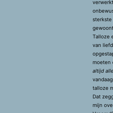
verwerkt
onbewus
sterkste
gewoonte
Talloze 
van lief
opgestap
moeten 
altijd al
vandaag 
talloze 
Dat zegg
mijn ove