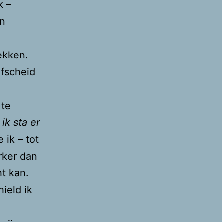
k –
un
ekken.
afscheid
 te
ik sta er
e ik – tot
rker dan
ht kan.
ield ik