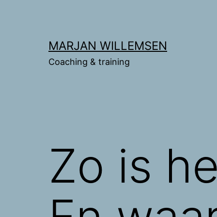
Ga
naar
de
MARJAN WILLEMSEN
inhoud
Coaching & training
Zo is h
En waa