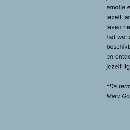
emotie e
jezelf, 
leven he
het wel 
beschikb
en ontde
jezelf l
*
De term
Mary Go