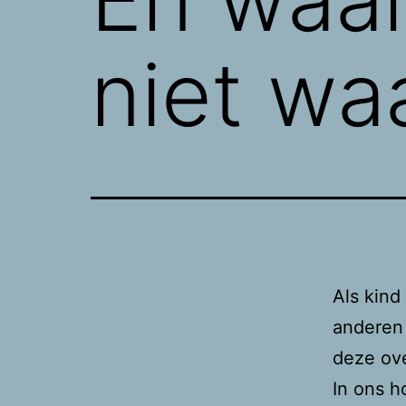
niet waa
Als kind
anderen 
deze ove
In ons h