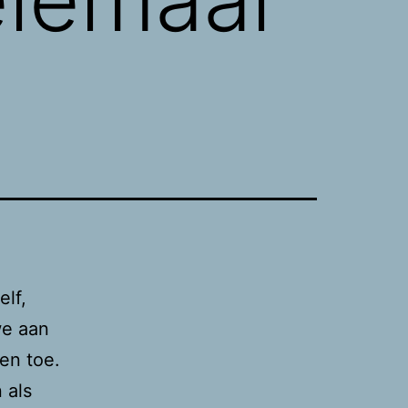
lf,
we aan
en toe.
 als