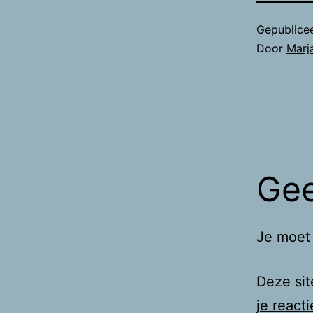
Gepublice
Door
Marj
Gee
Je moe
Deze si
je react