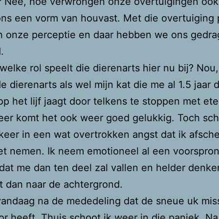
 Nee, hoe verwrongen onze overtuigingen ook 
ns een vorm van houvast. Met die overtuiging 
n onze perceptie en daar hebben we ons gedra
.
elke rol speelt die dierenarts hier nu bij? Nou,
e dierenarts als wel mijn kat die me al 1.5 jaar 
op het lijf jaagt door telkens te stoppen met ete
eer komt het ook weer goed gelukkig. Toch schi
keer in een wat overtrokken angst dat ik afsch
et nemen. Ik neem emotioneel al een voorspron
 dat me dan ten deel zal vallen en helder denke
t dan naar de achtergrond.
vandaag na de mededeling dat de sneue uk mis
r heeft. Thuis schoot ik weer in die paniek. N