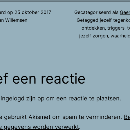
erd op
25 oktober 2017
Gecategoriseerd als
Geen
an Willemsen
Getagged
jezelf tegen
ontdekken
,
triggers
,
t
jezelf zorgen
,
waarhei
f een reactie
t
ingelogd zijn op
om een reactie te plaatsen.
te gebruikt Akismet om spam te verminderen.
Be
ie gegevens worden verwerkt
.