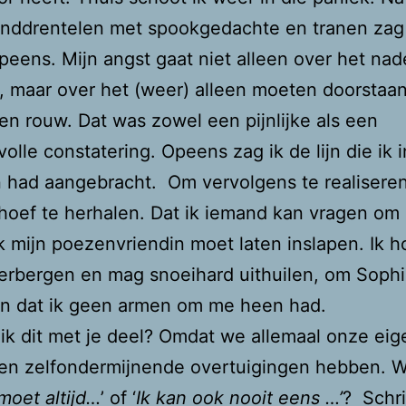
onddrentelen met spookgedachte en tranen zag 
peens. Mijn angst gaat niet alleen over het na
, maar over het (weer) alleen moeten doorstaa
 en rouw. Dat was zowel een pijnlijke als een
olle constatering. Opeens zag ik de lijn die ik i
 had aangebracht. Om vervolgens te realiseren
 hoef te herhalen. Dat ik iemand kan vragen om e
 ik mijn poezenvriendin moet laten inslapen. Ik h
verbergen en mag snoeihard uithuilen, om Soph
en dat ik geen armen om me heen had.
k dit met je deel? Omdat we allemaal onze eig
e en zelfondermijnende overtuigingen hebben. W
 moet altijd…
’ of ‘
Ik kan ook nooit eens …’
? Schrij