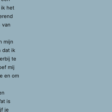
ik het
derend
n van
n mijn
 dat ik
rbij te
oef mij
ie en om
en
at is
f je