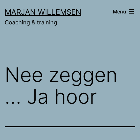
Ga
MARJAN WILLEMSEN
Menu
naar
Coaching & training
de
inhoud
Nee zeggen
… Ja hoor