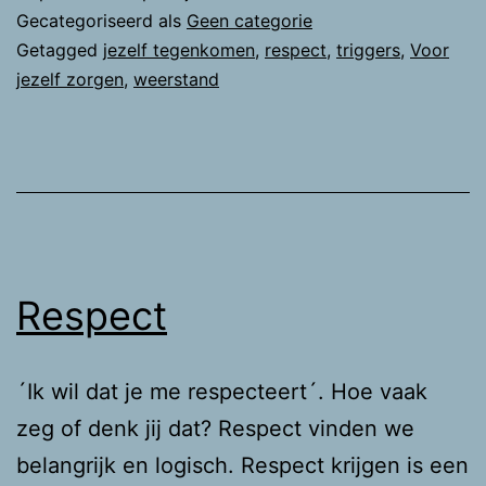
die
Gecategoriseerd als
Geen categorie
je
Getagged
jezelf tegenkomen
,
respect
,
triggers
,
Voor
jezelf zorgen
,
weerstand
niet
kan
hebb
Respect
´Ik wil dat je me respecteert´. Hoe vaak
zeg of denk jij dat? Respect vinden we
belangrijk en logisch. Respect krijgen is een