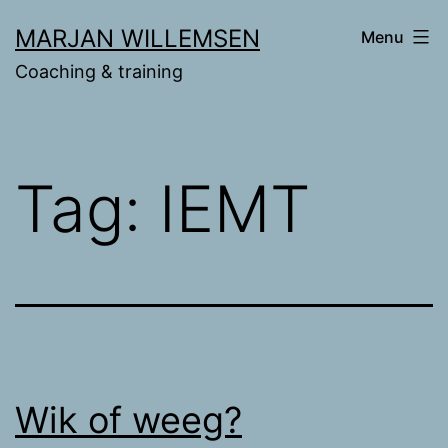
Ga
MARJAN WILLEMSEN
Menu
naar
Coaching & training
de
inhoud
Tag:
IEMT
Wik of weeg?